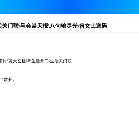
生活关门联\马会当天报\八句输尽光\曾女士送码
师啃肖\蓝天玄挂牌\生活开门\生活关门联
二数开。
）