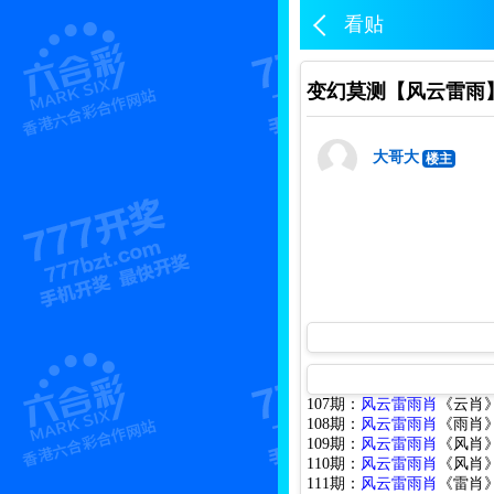
看贴
变幻莫测【风云雷雨】（
大哥大
楼主
107期：
风云雷雨肖
《云肖》
108期：
风云雷雨肖
《雨肖》
109期：
风云雷雨肖
《风肖》
110期：
风云雷雨肖
《风肖》
111期：
风云雷雨肖
《雷肖》