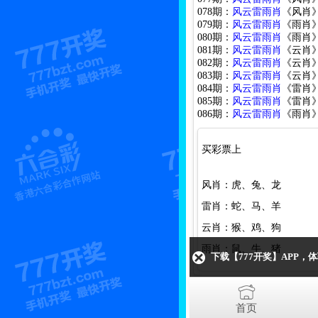
078期：
风云雷雨肖
《风肖》
079期：
风云雷雨肖
《雨肖》
080期：
风云雷雨肖
《雨肖》
081期：
风云雷雨肖
《云肖》
082期：
风云雷雨肖
《云肖》
083期：
风云雷雨肖
《云肖》
084期：
风云雷雨肖
《雷肖》
085期：
风云雷雨肖
《雷肖》
086期：
风云雷雨肖
《雨肖》
买彩票上
风肖：虎、兔、龙
雷肖：蛇、马、羊
云肖：猴、鸡、狗
雨肖：鼠、牛、猪
下载【777开奖】APP，
首页