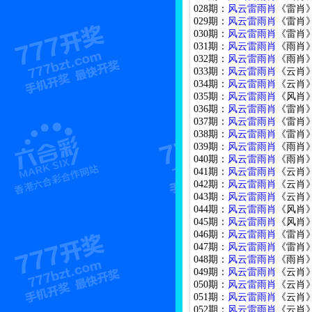
028期：
风云雷雨肖
《雷肖》
029期：
风云雷雨肖
《雷肖》
030期：
风云雷雨肖
《雷肖》
031期：
风云雷雨肖
《雨肖》
032期：
风云雷雨肖
《雨肖》
033期：
风云雷雨肖
《云肖》
034期：
风云雷雨肖
《云肖》
035期：
风云雷雨肖
《风肖》
036期：
风云雷雨肖
《雷肖》
037期：
风云雷雨肖
《雷肖》
038期：
风云雷雨肖
《雷肖》
039期：
风云雷雨肖
《雨肖》
040期：
风云雷雨肖
《雨肖》
041期：
风云雷雨肖
《云肖》
042期：
风云雷雨肖
《云肖》
043期：
风云雷雨肖
《云肖》
044期：
风云雷雨肖
《风肖》
045期：
风云雷雨肖
《风肖》
046期：
风云雷雨肖
《雷肖》
047期：
风云雷雨肖
《雷肖》
048期：
风云雷雨肖
《雨肖》
049期：
风云雷雨肖
《云肖》
050期：
风云雷雨肖
《云肖》
051期：
风云雷雨肖
《云肖》
052期：
风云雷雨肖
《云肖》