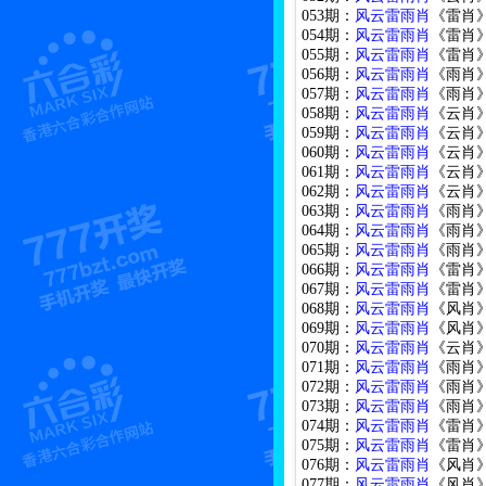
053期：
风云雷雨肖
《雷肖》
054期：
风云雷雨肖
《雷肖》
055期：
风云雷雨肖
《雷肖》
056期：
风云雷雨肖
《雨肖》
057期：
风云雷雨肖
《雨肖》
058期：
风云雷雨肖
《云肖》
059期：
风云雷雨肖
《云肖》
060期：
风云雷雨肖
《云肖》
061期：
风云雷雨肖
《云肖》
062期：
风云雷雨肖
《云肖》
063期：
风云雷雨肖
《雨肖》
064期：
风云雷雨肖
《雨肖》
065期：
风云雷雨肖
《雨肖》
066期：
风云雷雨肖
《雷肖》
067期：
风云雷雨肖
《雷肖》
068期：
风云雷雨肖
《风肖》
069期：
风云雷雨肖
《风肖》
070期：
风云雷雨肖
《云肖》
071期：
风云雷雨肖
《雨肖》
072期：
风云雷雨肖
《雨肖》
073期：
风云雷雨肖
《雨肖》
074期：
风云雷雨肖
《雷肖》
075期：
风云雷雨肖
《雷肖》
076期：
风云雷雨肖
《风肖》
077期：
风云雷雨肖
《风肖》