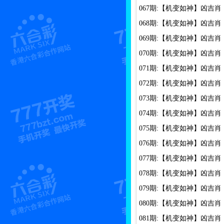
067期:【机变如神】凶吉肖
068期:【机变如神】凶吉肖
069期:【机变如神】凶吉肖
070期:【机变如神】凶吉肖
071期:【机变如神】凶吉
072期:【机变如神】凶吉
073期:【机变如神】凶吉
074期:【机变如神】凶吉
075期:【机变如神】凶吉
076期:【机变如神】凶吉
077期:【机变如神】凶吉
078期:【机变如神】凶吉
079期:【机变如神】凶吉
080期:【机变如神】凶吉
081期:【机变如神】凶吉