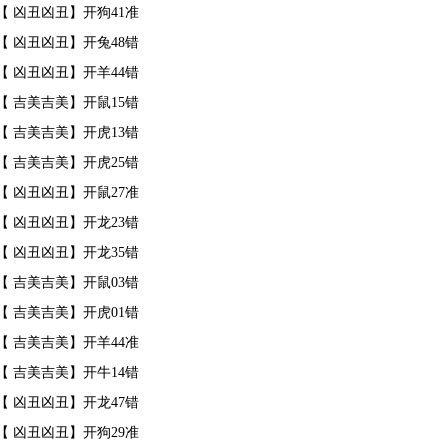
【 凶丑凶丑】开狗41准
【 凶丑凶丑】开兔48错
【 凶丑凶丑】开羊44错
【 吉美吉美】开鼠15错
【 吉美吉美】开虎13错
【 吉美吉美】开虎25错
【 凶丑凶丑】开鼠27准
【 凶丑凶丑】开龙23错
【 凶丑凶丑】开龙35错
【 吉美吉美】开鼠03错
【 吉美吉美】开虎01错
【 吉美吉美】开羊44准
【 吉美吉美】开牛14错
【 凶丑凶丑】开龙47错
【 凶丑凶丑】开狗29准