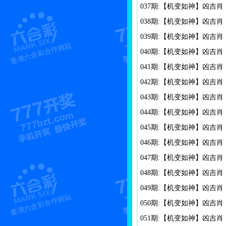
037期:【机变如神】凶吉肖
038期:【机变如神】凶吉肖
039期:【机变如神】凶吉肖
040期:【机变如神】凶吉肖
041期:【机变如神】凶吉肖
042期:【机变如神】凶吉肖
043期:【机变如神】凶吉肖
044期:【机变如神】凶吉肖
045期:【机变如神】凶吉肖
046期:【机变如神】凶吉肖
047期:【机变如神】凶吉肖
048期:【机变如神】凶吉肖
049期:【机变如神】凶吉肖
050期:【机变如神】凶吉肖
051期:【机变如神】凶吉肖