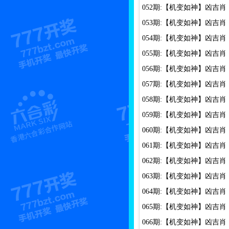
052期:【机变如神】凶吉肖
053期:【机变如神】凶吉肖
054期:【机变如神】凶吉肖
055期:【机变如神】凶吉肖
056期:【机变如神】凶吉肖
057期:【机变如神】凶吉肖
058期:【机变如神】凶吉肖
059期:【机变如神】凶吉肖
060期:【机变如神】凶吉肖
061期:【机变如神】凶吉肖
062期:【机变如神】凶吉肖
063期:【机变如神】凶吉肖
064期:【机变如神】凶吉肖
065期:【机变如神】凶吉肖
066期:【机变如神】凶吉肖