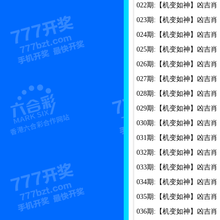
022期:【机变如神】凶吉肖
023期:【机变如神】凶吉肖
024期:【机变如神】凶吉肖
025期:【机变如神】凶吉肖
026期:【机变如神】凶吉肖
027期:【机变如神】凶吉肖
028期:【机变如神】凶吉肖
029期:【机变如神】凶吉肖
030期:【机变如神】凶吉肖
031期:【机变如神】凶吉肖
032期:【机变如神】凶吉肖
033期:【机变如神】凶吉肖
034期:【机变如神】凶吉肖
035期:【机变如神】凶吉肖
036期:【机变如神】凶吉肖