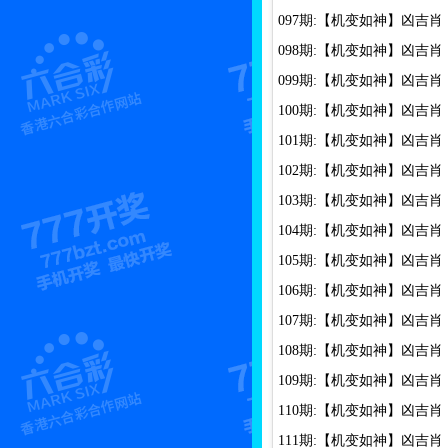
097期:【机变如神】凶吉
098期:【机变如神】凶吉
099期:【机变如神】凶吉
100期:【机变如神】凶吉
101期:【机变如神】凶吉
102期:【机变如神】凶吉
103期:【机变如神】凶吉
104期:【机变如神】凶吉
105期:【机变如神】凶吉
106期:【机变如神】凶吉
107期:【机变如神】凶吉
108期:【机变如神】凶吉
109期:【机变如神】凶吉
110期:【机变如神】凶吉
111期:【机变如神】凶吉