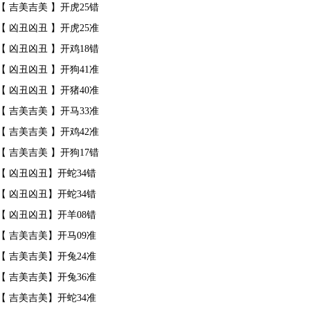
【 吉美吉美 】开虎25错
【 凶丑凶丑 】开虎25准
【 凶丑凶丑 】开鸡18错
【 凶丑凶丑 】开狗41准
【 凶丑凶丑 】开猪40准
【 吉美吉美 】开马33准
【 吉美吉美 】开鸡42准
【 吉美吉美 】开狗17错
【 凶丑凶丑】开蛇34错
【 凶丑凶丑】开蛇34错
【 凶丑凶丑】开羊08错
【 吉美吉美】开马09准
【 吉美吉美】开兔24准
【 吉美吉美】开兔36准
【 吉美吉美】开蛇34准