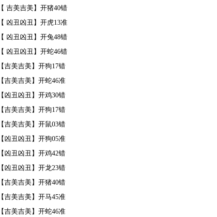
【 吉美吉美】开猪40错
【 凶丑凶丑】开虎13准
【 凶丑凶丑】开兔48错
【 凶丑凶丑】开蛇46错
肖【吉美吉美】开狗17错
肖【吉美吉美】开蛇46准
肖【凶丑凶丑】开鸡30错
肖【吉美吉美】开狗17错
肖【吉美吉美】开鼠03错
肖【凶丑凶丑】开狗05准
肖【凶丑凶丑】开鸡42错
肖【凶丑凶丑】开龙23错
肖【吉美吉美】开猪40错
肖【吉美吉美】开马45准
肖【吉美吉美】开蛇46准