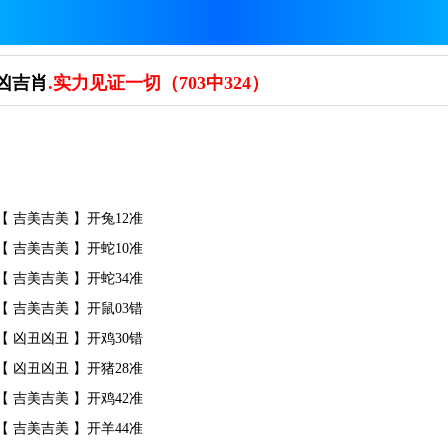
凶吉肖
.实力见证一切（703中324）
【 吉美吉美 】开兔12准
【 吉美吉美 】开蛇10准
【 吉美吉美 】开蛇34准
【 吉美吉美 】开鼠03错
【 凶丑凶丑 】开鸡30错
【 凶丑凶丑 】开猪28准
【 吉美吉美 】开鸡42准
【 吉美吉美 】开羊44准