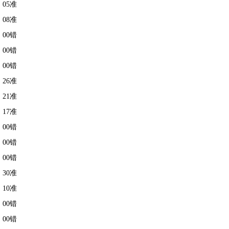
05准
08准
00错
00错
00错
26准
21准
17准
00错
00错
00错
30准
10准
00错
00错