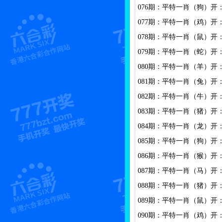
076期：平特一肖（狗）开：
077期：平特一肖（鸡）开：
078期：平特一肖（鼠）开：
079期：平特一肖（蛇）开：
080期：平特一肖（羊）开：
081期：平特一肖（兔）开：
082期：平特一肖（牛）开：
083期：平特一肖（猪）开：
084期：平特一肖（龙）开：
085期：平特一肖（狗）开：
086期：平特一肖（猴）开：
087期：平特一肖（马）开：
088期：平特一肖（猪）开：
089期：平特一肖（鼠）开：
090期：平特一肖（鸡）开：