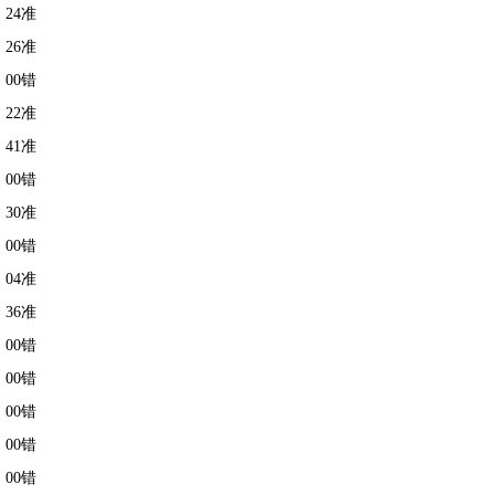
24准
26准
00错
22准
41准
00错
30准
00错
04准
36准
00错
00错
00错
00错
00错