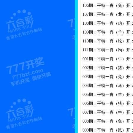
106期：平特一肖（兔）开：
107期：平特一肖（龙）开：
108期：平特一肖（鸡）开：
109期：平特一肖（羊）开：
110期：平特一肖（蛇）开：
111期：平特一肖（狗）开：
001期：平特一肖（牛）开：
002期：平特一肖（猪）开：
003期：平特一肖（兔）开：
004期：平特一肖（马）开：
005期：平特一肖（羊）开：
006期：平特一肖（猪）开：
007期：平特一肖（牛）开：
008期：平特一肖（兔）开：
009期：平特一肖（鼠）开：