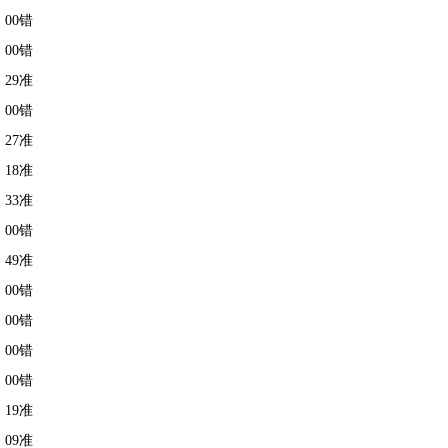
00错
00错
29准
00错
27准
18准
33准
00错
49准
00错
00错
00错
00错
19准
09准