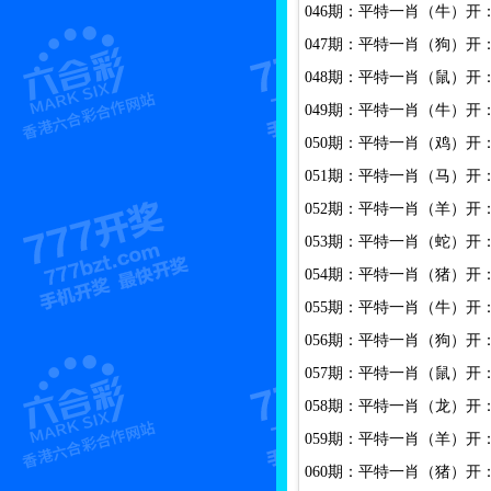
046期：平特一肖（牛）开：
047期：平特一肖（狗）开：
048期：平特一肖（鼠）开：
049期：平特一肖（牛）开：
050期：平特一肖（鸡）开：
051期：平特一肖（马）开：
052期：平特一肖（羊）开：
053期：平特一肖（蛇）开：
054期：平特一肖（猪）开：
055期：平特一肖（牛）开：
056期：平特一肖（狗）开：
057期：平特一肖（鼠）开：
058期：平特一肖（龙）开：
059期：平特一肖（羊）开：
060期：平特一肖（猪）开：