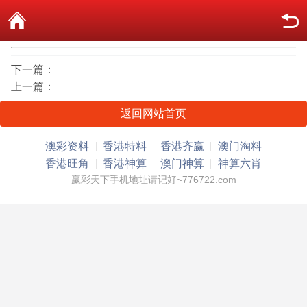
下一篇：
上一篇：
返回网站首页
澳彩资料
香港特料
香港齐赢
澳门淘料
香港旺角
香港神算
澳门神算
神算六肖
赢彩天下手机地址请记好~776722.com