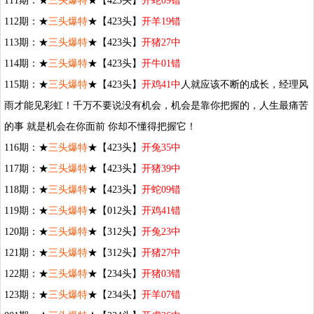
111期：★
三头爆特
★【423头】
开蛇09错
112期：★
三头爆特
★【423头】
开羊19错
113期：★
三头爆特
★【423头】
开猪27中
114期：★
三头爆特
★【423头】
开牛01错
115期：★
三头爆特
★【423头】
开鸡41中
人就应该不断的成长，经理风
雨才能见彩虹！千万不要说没有机会，机会是靠你把握的，人生最痛苦
的事 就是机会在你面前 你却不懂得把握它！
116期：★
三头爆特
★【423头】
开兔35中
117期：★
三头爆特
★【423头】
开猪39中
118期：★
三头爆特
★【423头】
开蛇09错
119期：★
三头爆特
★【012头】
开鸡41错
120期：★
三头爆特
★【312头】
开兔23中
121期：★
三头爆特
★【312头】
开猪27中
122期：★
三头爆特
★【234头】
开猪03错
123期：★
三头爆特
★【234头】
开羊07错