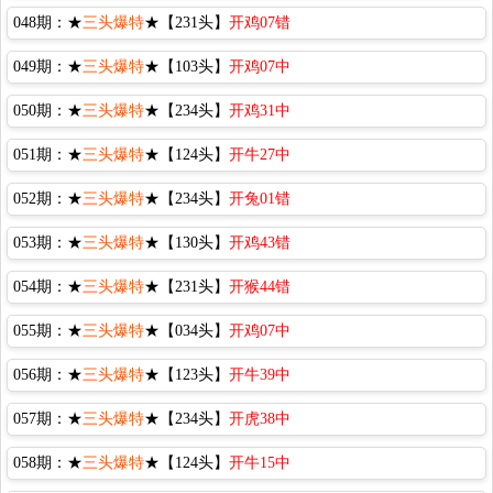
048期：★
三头爆特
★【231头】
开鸡07错
049期：★
三头爆特
★【103头】
开鸡07中
050期：★
三头爆特
★【234头】
开鸡31中
051期：★
三头爆特
★【124头】
开牛27中
052期：★
三头爆特
★【234头】
开兔01错
053期：★
三头爆特
★【130头】
开鸡43错
054期：★
三头爆特
★【231头】
开猴44错
055期：★
三头爆特
★【034头】
开鸡07中
056期：★
三头爆特
★【123头】
开牛39中
057期：★
三头爆特
★【234头】
开虎38中
058期：★
三头爆特
★【124头】
开牛15中