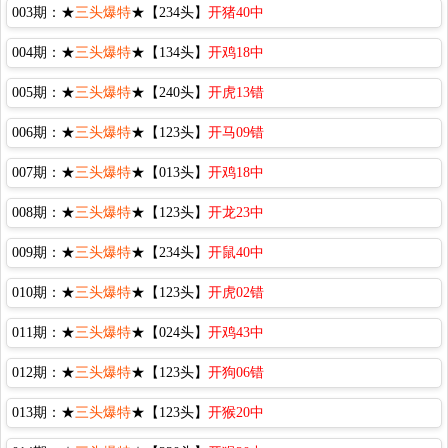
003期：★
三头爆特
★【234头】
开猪40中
004期：★
三头爆特
★【134头】
开鸡18中
005期：★
三头爆特
★【240头】
开虎13错
006期：★
三头爆特
★【123头】
开马09错
007期：★
三头爆特
★【013头】
开鸡18中
008期：★
三头爆特
★【123头】
开龙23中
009期：★
三头爆特
★【234头】
开鼠40中
010期：★
三头爆特
★【123头】
开虎02错
011期：★
三头爆特
★【024头】
开鸡43中
012期：★
三头爆特
★【123头】
开狗06错
013期：★
三头爆特
★【123头】
开猴20中