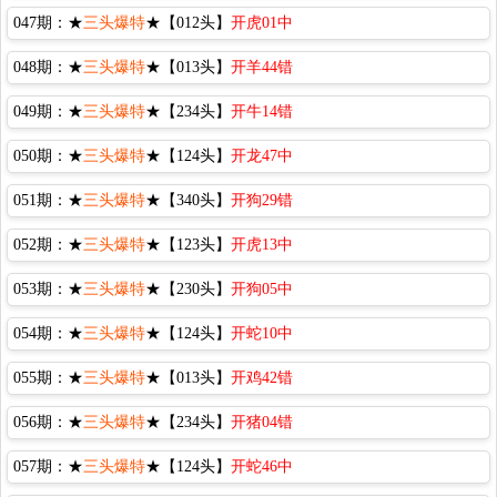
047期：★
三头爆特
★【012头】
开虎01中
048期：★
三头爆特
★【013头】
开羊44错
049期：★
三头爆特
★【234头】
开牛14错
050期：★
三头爆特
★【124头】
开龙47中
051期：★
三头爆特
★【340头】
开狗29错
052期：★
三头爆特
★【123头】
开虎13中
053期：★
三头爆特
★【230头】
开狗05中
054期：★
三头爆特
★【124头】
开蛇10中
055期：★
三头爆特
★【013头】
开鸡42错
056期：★
三头爆特
★【234头】
开猪04错
057期：★
三头爆特
★【124头】
开蛇46中