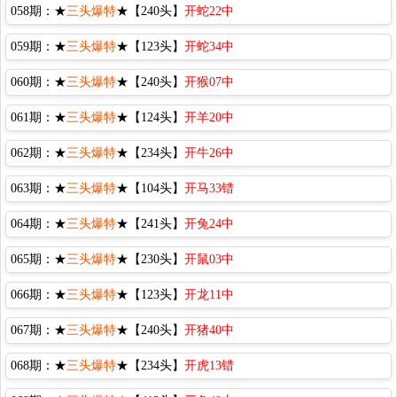
058期：★
三头爆特
★【240头】
开蛇22中
059期：★
三头爆特
★【123头】
开蛇34中
060期：★
三头爆特
★【240头】
开猴07中
061期：★
三头爆特
★【124头】
开羊20中
062期：★
三头爆特
★【234头】
开牛26中
063期：★
三头爆特
★【104头】
开马33错
064期：★
三头爆特
★【241头】
开兔24中
065期：★
三头爆特
★【230头】
开鼠03中
066期：★
三头爆特
★【123头】
开龙11中
067期：★
三头爆特
★【240头】
开猪40中
068期：★
三头爆特
★【234头】
开虎13错