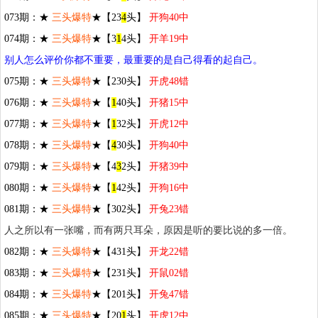
073期：★
三头爆特
★【23
4
头
】
开狗40中
074期：★
三头爆特
★【3
1
4
头
】
开羊19中
别人怎么评价你都不重要，最重要的是自己得看的起自己。
075期：★
三头爆特
★【230
头
】
开虎48错
076期：★
三头爆特
★【
1
40
头
】
开猪15中
077期：★
三头爆特
★【
1
32
头
】
开虎12中
078期：★
三头爆特
★【
4
30
头
】
开狗40中
079期：★
三头爆特
★【4
3
2
头
】
开猪39中
080期：★
三头爆特
★【
1
42
头
】
开狗16中
081期：★
三头爆特
★【302
头
】
开兔23错
人之所以有一张嘴，而有两只耳朵，原因是听的要比说的多一倍。
082期：★
三头爆特
★【431
头
】
开龙22错
083期：★
三头爆特
★【231
头
】
开鼠02错
084期：★
三头爆特
★【201
头
】
开兔47错
085期：★
三头爆特
★【20
1
头
】
开虎12中