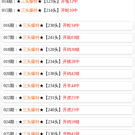
014期：★
三头爆特
★【123头】
开兔12中
015期：★
三头爆特
★【214头】
开蛇10中
016期：★
三头爆特
★【230头】
开蛇34中
017期：★
三头爆特
★【241头】
开鼠03错
018期：★
三头爆特
★【120头】
开鸡30错
019期：★
三头爆特
★【234头】
开猪28中
020期：★
三头爆特
★【130头】
开鸡42错
021期：★
三头爆特
★【234头】
开羊44中
022期：★
三头爆特
★【231头】
开虎25中
023期：★
三头爆特
★【240头】
开虎25中
024期：★
三头爆特
★【234头】
开鸡18错
025期：★
三头爆特
★【130头】
开狗41错