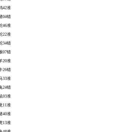
鸡42准
猪04错
蛇46准
蛇22准
蛇34错
猴07错
羊20准
牛26错
马33准
兔24错
鼠03准
龙11准
猪40准
虎13准
兔48准