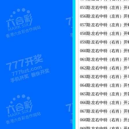
055期:左右中特（左肖）开
056期:左右中特（左肖）开
057期:左右中特（左肖）开
058期:左右中特（左肖）开
059期:左右中特（右肖）开
060期:左右中特（右肖）开
061期:左右中特（右肖）开
062期:左右中特（右肖）开
063期:左右中特（右肖）开
064期:左右中特（左肖）开
065期:左右中特（左肖）开
066期:左右中特（左肖）开
067期:左右中特（右肖）开
068期:左右中特（右肖）开
069期:左右中特（右肖）开