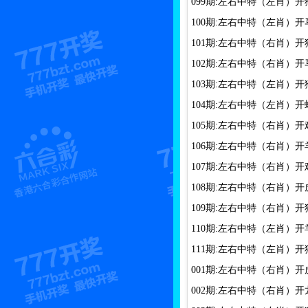
099期:左右中特（左肖）开
100期:左右中特（左肖）开
101期:左右中特（右肖）开
102期:左右中特（右肖）开
103期:左右中特（左肖）开
104期:左右中特（左肖）开
105期:左右中特（右肖）开
106期:左右中特（右肖）开
107期:左右中特（右肖）开
108期:左右中特（右肖）开
109期:左右中特（右肖）开
110期:左右中特（左肖）开
111期:左右中特（左肖）开
001期:左右中特（右肖）开
002期:左右中特（右肖）开