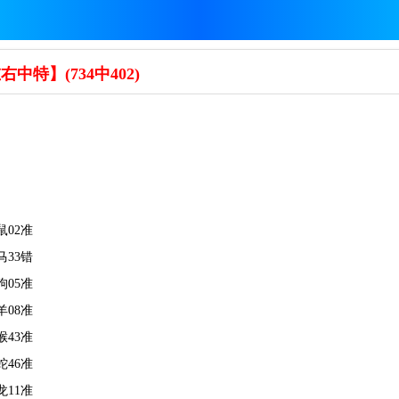
中特】(734中402)
鼠02准
马33错
狗05准
羊08准
猴43准
蛇46准
龙11准