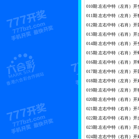
010期:左右中特（左肖）开
011期:左右中特（左肖）开
012期:左右中特（右肖）开
013期:左右中特（右肖）开
014期:左右中特（右肖）开
015期:左右中特（右肖）开
016期:左右中特（右肖）开
017期:左右中特（左肖）开
018期:左右中特（左肖）开
019期:左右中特（左肖）开
020期:左右中特（右肖）开
021期:左右中特（右肖）开
022期:左右中特（右肖）开
023期:左右中特（右肖）开
024期:左右中特（右肖）开