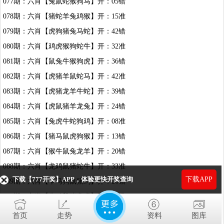
077期：六肖【兔鼠蛇猴狗马】开：05错
078期：六肖【猪蛇羊兔鸡猴】开：15准
079期：六肖【虎狗猪兔马蛇】开：42错
080期：六肖【鸡虎猴狗蛇牛】开：32准
081期：六肖【鼠兔牛猴狗虎】开：36错
082期：六肖【虎猪羊鼠蛇马】开：42准
083期：六肖【虎猪龙羊牛蛇】开：39错
084期：六肖【虎鼠猪羊龙兔】开：24错
085期：六肖【兔虎牛蛇狗鸡】开：08准
086期：六肖【猪马鼠虎狗猴】开：13错
087期：六肖【猴牛鼠兔龙羊】开：20错
088期：六肖【龙鸡鼠猪蛇牛】开：33准
下载【777开奖】APP，体验更快开奖查询
下载APP
089期：六肖【羊马狗鼠猪鸡】开：26错
090期：六肖【牛鸡鼠猪龙虎】开：07准
091期：六肖【猪龙蛇虎鼠狗】开：03错
首页
走势
资料
图库