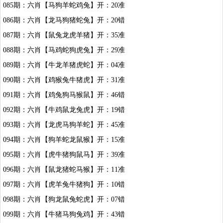
085期：六肖【马狗羊蛇鸡兔】开：20准
086期：六肖【龙马狗猪蛇兔】开：20错
087期：六肖【鼠兔龙虎羊猪】开：35准
088期：六肖【马鸡蛇狗虎兔】开：29准
089期：六肖【牛龙羊猪虎蛇】开：04准
090期：六肖【鸡猴兔牛猪虎】开：31准
091期：六肖【鸡兔狗马猴鼠】开：46错
092期：六肖【牛鸡鼠龙兔虎】开：19错
093期：六肖【龙虎马狗羊蛇】开：45准
094期：六肖【狗羊蛇龙鼠猴】开：15准
095期：六肖【虎牛猪狗鼠马】开：39准
096期：六肖【鼠龙猪蛇马猴】开：11准
097期：六肖【虎羊兔牛猪狗】开：10错
098期：六肖【狗龙鼠兔蛇虎】开：07错
099期：六肖【牛猪马狗兔鸡】开：43错