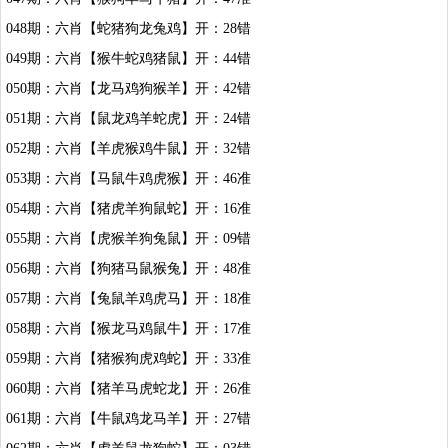
048期：六肖【蛇猪狗龙兔鸡】开：28错
049期：六肖【猴牛蛇鸡猪鼠】开：44错
050期：六肖【龙马鸡狗猴羊】开：42错
051期：六肖【鼠龙鸡羊蛇虎】开：24错
052期：六肖【羊虎猴鸡牛鼠】开：32错
053期：六肖【马鼠牛鸡虎猴】开：46准
054期：六肖【猪虎羊狗鼠蛇】开：16准
055期：六肖【虎猴羊狗兔鼠】开：09错
056期：六肖【狗猪马鼠猴兔】开：48准
057期：六肖【兔鼠羊鸡虎马】开：18准
058期：六肖【猴龙马鸡鼠牛】开：17准
059期：六肖【猪猴狗虎鸡蛇】开：33准
060期：六肖【猪羊马虎蛇龙】开：26准
061期：六肖【牛鼠鸡龙马羊】开：27错