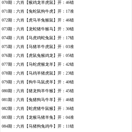
070期：六肖【猴鸡龙羊虎鼠】开：46错
071期：六肖【兔蛇鼠狗牛虎】开：17准
072期：六肖【虎马羊兔猴鼠】开：46错
073期：六肖【龙蛇猪牛猴马】开：30错
074期：六肖【马虎鸡蛇兔鼠】开：17错
075期：六肖【马猪羊牛虎鼠】开：03准
076期：六肖【虎鼠兔猴鸡龙】开：05错
077期：六肖【马蛇虎猴龙羊】开：42错
078期：六肖【马鸡羊猪虎鼠】开：23错
079期：六肖【狗牛马鼠虎羊】开：40错
080期：六肖【猪龙狗羊牛猴】开：45错
081期：六肖【兔猪狗马牛羊】开：46错
082期：六肖【蛇虎猪牛鼠猴】开：36错
083期：六肖【龙猴马猪羊兔】开：04准
084期：六肖【马猪狗兔鸡牛】开：11错