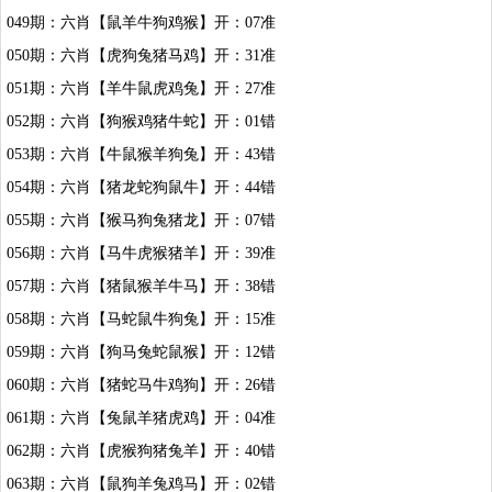
049期：六肖【鼠羊牛狗鸡猴】开：07准
050期：六肖【虎狗兔猪马鸡】开：31准
051期：六肖【羊牛鼠虎鸡兔】开：27准
052期：六肖【狗猴鸡猪牛蛇】开：01错
053期：六肖【牛鼠猴羊狗兔】开：43错
054期：六肖【猪龙蛇狗鼠牛】开：44错
055期：六肖【猴马狗兔猪龙】开：07错
056期：六肖【马牛虎猴猪羊】开：39准
057期：六肖【猪鼠猴羊牛马】开：38错
058期：六肖【马蛇鼠牛狗兔】开：15准
059期：六肖【狗马兔蛇鼠猴】开：12错
060期：六肖【猪蛇马牛鸡狗】开：26错
061期：六肖【兔鼠羊猪虎鸡】开：04准
062期：六肖【虎猴狗猪兔羊】开：40错
063期：六肖【鼠狗羊兔鸡马】开：02错