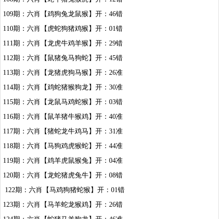
109期：六肖【鸡狗兔龙鼠猴】开：46错
110期：六肖【虎蛇狗猪鸡猴】开：01错
111期：六肖【龙虎牛鸡羊猴】开：29错
112期：六肖【鼠猪兔马狗蛇】开：45错
113期：六肖【龙猪虎狗马猴】开：26准
114期：六肖【鸡蛇猪猴狗龙】开：30准
115期：六肖【龙鼠马鸡蛇猴】开：03错
116期：六肖【鼠羊猪牛猴鸡】开：40准
117期：六肖【猪蛇龙牛鸡马】开：31准
118期：六肖【马狗鸡虎猴蛇】开：44准
119期：六肖【鸡羊虎鼠猴兔】开：04准
120期：六肖【龙蛇猪虎兔牛】开：08错
122期：六肖【马鸡狗猪蛇猴】开：01错
123期：六肖【马羊蛇龙猴鸡】开：26错