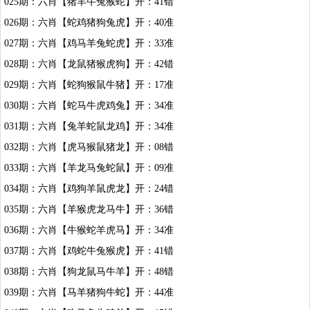
025期：六肖【猪羊牛兔猴蛇】开：41错
026期：六肖【蛇鸡猪狗兔虎】开：40准
027期：六肖【鸡马羊兔蛇虎】开：33准
028期：六肖【龙鼠猪猴虎狗】开：42错
029期：六肖【蛇狗猴鼠牛猪】开：17准
030期：六肖【蛇马牛虎鸡兔】开：34准
031期：六肖【兔羊蛇鼠龙鸡】开：34准
032期：六肖【虎马猴鼠猪龙】开：08错
033期：六肖【羊龙马兔蛇鼠】开：09准
034期：六肖【鸡狗羊鼠虎龙】开：24错
035期：六肖【羊猴虎龙马牛】开：36错
036期：六肖【牛猴蛇羊虎马】开：34准
037期：六肖【鸡蛇牛兔猴虎】开：41错
038期：六肖【狗龙鼠马牛羊】开：48错
039期：六肖【马羊猪狗牛蛇】开：44准