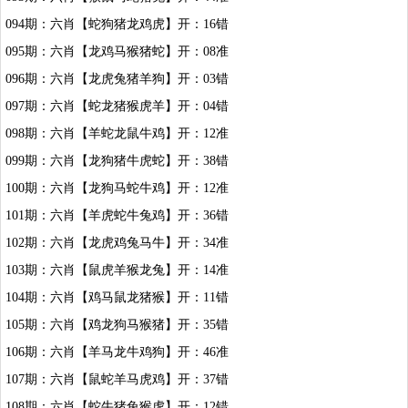
094期：六肖【蛇狗猪龙鸡虎】开：16错
095期：六肖【龙鸡马猴猪蛇】开：08准
096期：六肖【龙虎兔猪羊狗】开：03错
097期：六肖【蛇龙猪猴虎羊】开：04错
098期：六肖【羊蛇龙鼠牛鸡】开：12准
099期：六肖【龙狗猪牛虎蛇】开：38错
100期：六肖【龙狗马蛇牛鸡】开：12准
101期：六肖【羊虎蛇牛兔鸡】开：36错
102期：六肖【龙虎鸡兔马牛】开：34准
103期：六肖【鼠虎羊猴龙兔】开：14准
104期：六肖【鸡马鼠龙猪猴】开：11错
105期：六肖【鸡龙狗马猴猪】开：35错
106期：六肖【羊马龙牛鸡狗】开：46准
107期：六肖【鼠蛇羊马虎鸡】开：37错
108期：六肖【蛇牛猪兔猴虎】开：12错