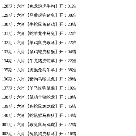
128期：六肖【兔龙鸡虎牛狗】开：01准
129期：六肖【马猴虎狗猪兔】开：38准
130期：六肖【牛蛇鼠兔猪鸡】开：23错
131期：六肖【蛇羊龙牛马兔】开：22准
132期：六肖【羊鸡鼠虎猴马】开：22准
133期：六肖【鼠鸡蛇虎猪猴】开：04错
134期：六肖【牛龙猪虎蛇羊】开：22准
135期：六肖【虎猴兔马牛羊】开：38准
136期：六肖【猪狗马猴龙兔】开：28错
137期：六肖【羊马蛇狗鼠猴】开：10准
138期：六肖【鼠鸡羊猪蛇龙】开：18错
139期：六肖【狗蛇鼠鸡龙虎】开：45错
140期：六肖【蛇鼠猴马狗猪】开：14错
001期：六肖【猴兔鼠马鸡虎】开：22错
002期：六肖【兔鼠狗虎猪马】开：16错