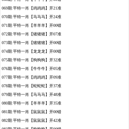
069期:平特一肖【鸡鸡鸡】开21准
070期:平特一肖【马马马】开24准
071期:平特一肖【羊羊羊】开00错
072期:平特一肖【猪猪猪】开07准
073期:平特一肖【猪猪猪】开00错
074期:平特一肖【龙龙龙】开00错
075期:平特一肖【狗狗狗】开32准
076期:平特一肖【牛牛牛】开05准
077期:平特一肖【鸡鸡鸡】开09准
078期:平特一肖【蛇蛇蛇】开37准
079期:平特一肖【马马马】开48准
080期:平特一肖【羊羊羊】开35准
081期:平特一肖【鼠鼠鼠】开00错
082期:平特一肖【鼠鼠鼠】开42准