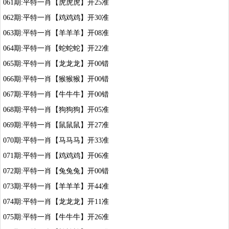
061期:平特一肖【虎虎虎】开25准
062期:平特一肖【鸡鸡鸡】开30准
063期:平特一肖【羊羊羊】开08准
064期:平特一肖【蛇蛇蛇】开22准
065期:平特一肖【龙龙龙】开00错
066期:平特一肖【猴猴猴】开00错
067期:平特一肖【牛牛牛】开00错
068期:平特一肖【狗狗狗】开05准
069期:平特一肖【鼠鼠鼠】开27准
070期:平特一肖【马马马】开33准
071期:平特一肖【鸡鸡鸡】开06准
072期:平特一肖【兔兔兔】开00错
073期:平特一肖【羊羊羊】开44准
074期:平特一肖【龙龙龙】开11准
075期:平特一肖【牛牛牛】开26准