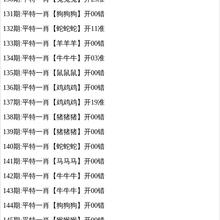
131期:平特一肖【狗狗狗】开00错
132期:平特一肖【蛇蛇蛇】开11准
133期:平特一肖【羊羊羊】开00错
134期:平特一肖【牛牛牛】开03准
135期:平特一肖【鼠鼠鼠】开00错
136期:平特一肖【鸡鸡鸡】开00错
137期:平特一肖【鸡鸡鸡】开19准
138期:平特一肖【猪猪猪】开00错
139期:平特一肖【猪猪猪】开00错
140期:平特一肖【蛇蛇蛇】开00错
141期:平特一肖【马马马】开00错
142期:平特一肖【牛牛牛】开00错
143期:平特一肖【牛牛牛】开00错
144期:平特一肖【狗狗狗】开00错