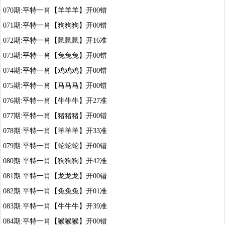
070期:平特一肖【羊羊羊】开00错
071期:平特一肖【狗狗狗】开00错
072期:平特一肖【鼠鼠鼠】开16准
073期:平特一肖【兔兔兔】开00错
074期:平特一肖【鸡鸡鸡】开00错
075期:平特一肖【马马马】开00错
076期:平特一肖【牛牛牛】开27准
077期:平特一肖【猪猪猪】开00错
078期:平特一肖【羊羊羊】开33准
079期:平特一肖【蛇蛇蛇】开00错
080期:平特一肖【狗狗狗】开42准
081期:平特一肖【龙龙龙】开00错
082期:平特一肖【兔兔兔】开01准
083期:平特一肖【牛牛牛】开39准
084期:平特一肖【猴猴猴】开00错