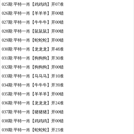
025期:平特一肖【鸡鸡鸡】开07准
026期:平特一肖【羊羊羊】开00错
027期:平特一肖【牛牛牛】开00错
028期:平特一肖【鼠鼠鼠】开00错
029期:平特一肖【蛇蛇蛇】开00错
030期:平特一肖【龙龙龙】开48准
031期:平特一肖【狗狗狗】开30准
032期:平特一肖【狗狗狗】开00错
033期:平特一肖【马马马】开10准
034期:平特一肖【牛牛牛】开39准
035期:平特一肖【羊羊羊】开00错
036期:平特一肖【龙龙龙】开24准
037期:平特一肖【猪猪猪】开00错
038期:平特一肖【鸡鸡鸡】开00错
039期:平特一肖【蛇蛇蛇】开23准