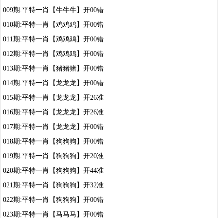
009期:平特一肖【牛牛牛】开00错
010期:平特一肖【鸡鸡鸡】开00错
011期:平特一肖【鸡鸡鸡】开00错
012期:平特一肖【鸡鸡鸡】开00错
013期:平特一肖【猪猪猪】开00错
014期:平特一肖【龙龙龙】开00错
015期:平特一肖【龙龙龙】开26准
016期:平特一肖【龙龙龙】开26准
017期:平特一肖【龙龙龙】开00错
018期:平特一肖【狗狗狗】开00错
019期:平特一肖【狗狗狗】开20准
020期:平特一肖【狗狗狗】开44准
021期:平特一肖【狗狗狗】开32准
022期:平特一肖【狗狗狗】开00错
023期:平特一肖【马马马】开00错