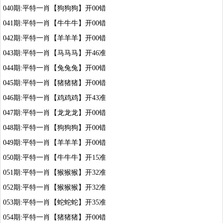
040期:平特一肖【狗狗狗】开00错
041期:平特一肖【牛牛牛】开00错
042期:平特一肖【羊羊羊】开00错
043期:平特一肖【马马马】开46准
044期:平特一肖【兔兔兔】开00错
045期:平特一肖【猪猪猪】开00错
046期:平特一肖【鸡鸡鸡】开43准
047期:平特一肖【龙龙龙】开00错
048期:平特一肖【狗狗狗】开00错
049期:平特一肖【羊羊羊】开00错
050期:平特一肖【牛牛牛】开15准
051期:平特一肖【猴猴猴】开32准
052期:平特一肖【猴猴猴】开32准
053期:平特一肖【蛇蛇蛇】开35准
054期:平特一肖【猪猪猪】开00错