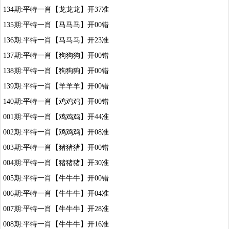
134期:平特一肖【龙龙龙】开37准
135期:平特一肖【马马马】开00错
136期:平特一肖【马马马】开23准
137期:平特一肖【狗狗狗】开00错
138期:平特一肖【狗狗狗】开00错
139期:平特一肖【羊羊羊】开00错
140期:平特一肖【鸡鸡鸡】开00错
001期:平特一肖【鸡鸡鸡】开44准
002期:平特一肖【鸡鸡鸡】开08准
003期:平特一肖【猪猪猪】开00错
004期:平特一肖【猪猪猪】开30准
005期:平特一肖【牛牛牛】开00错
006期:平特一肖【牛牛牛】开04准
007期:平特一肖【牛牛牛】开28准
008期:平特一肖【牛牛牛】开16准