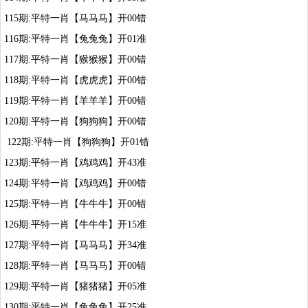
115期:平特一肖【马马马】开00错
116期:平特一肖【兔兔兔】开01准
117期:平特一肖【猴猴猴】开00错
118期:平特一肖【虎虎虎】开00错
119期:平特一肖【羊羊羊】开00错
120期:平特一肖【狗狗狗】开00错
122期:平特一肖【狗狗狗】开01错
123期:平特一肖【鸡鸡鸡】开43准
124期:平特一肖【鸡鸡鸡】开00错
125期:平特一肖【牛牛牛】开00错
126期:平特一肖【牛牛牛】开15准
127期:平特一肖【马马马】开34准
128期:平特一肖【马马马】开00错
129期:平特一肖【猪猪猪】开05准
130期:平特一肖【兔兔兔】开25准