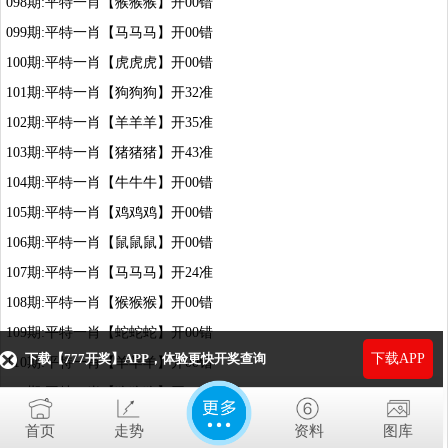
098期:平特一肖【猴猴猴】开00错
099期:平特一肖【马马马】开00错
100期:平特一肖【虎虎虎】开00错
101期:平特一肖【狗狗狗】开32准
102期:平特一肖【羊羊羊】开35准
103期:平特一肖【猪猪猪】开43准
104期:平特一肖【牛牛牛】开00错
105期:平特一肖【鸡鸡鸡】开00错
106期:平特一肖【鼠鼠鼠】开00错
107期:平特一肖【马马马】开24准
108期:平特一肖【猴猴猴】开00错
109期:平特一肖【蛇蛇蛇】开00错
下载【777开奖】APP，体验更快开奖查询
下载APP
110期:平特一肖【羊羊羊】开00错
111期:平特一肖【狗狗狗】开32准
112期:平特一肖【狗狗狗】开44准
首页
走势
资料
图库