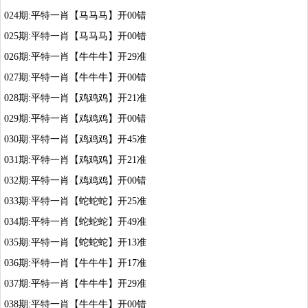
024期:平特一肖【马马马】开00错
025期:平特一肖【马马马】开00错
026期:平特一肖【牛牛牛】开29准
027期:平特一肖【牛牛牛】开00错
028期:平特一肖【鸡鸡鸡】开21准
029期:平特一肖【鸡鸡鸡】开00错
030期:平特一肖【鸡鸡鸡】开45准
031期:平特一肖【鸡鸡鸡】开21准
032期:平特一肖【鸡鸡鸡】开00错
033期:平特一肖【蛇蛇蛇】开25准
034期:平特一肖【蛇蛇蛇】开49准
035期:平特一肖【蛇蛇蛇】开13准
036期:平特一肖【牛牛牛】开17准
037期:平特一肖【牛牛牛】开29准
038期:平特一肖【牛牛牛】开00错