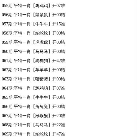
055期:平特一肖【鸡鸡鸡】开07准
056期:平特一肖【鼠鼠鼠】开00错
057期:平特一肖【牛牛牛】开15准
058期:平特一肖【蛇蛇蛇】开00错
059期:平特一肖【虎虎虎】开00错
060期:平特一肖【马马马】开00错
061期:平特一肖【狗狗狗】开42准
062期:平特一肖【羊羊羊】开00错
063期:平特一肖【猪猪猪】开00错
064期:平特一肖【鸡鸡鸡】开07准
065期:平特一肖【牛牛牛】开00错
066期:平特一肖【兔兔兔】开00错
067期:平特一肖【猴猴猴】开20准
068期:平特一肖【马马马】开22准
069期:平特一肖【蛇蛇蛇】开47准