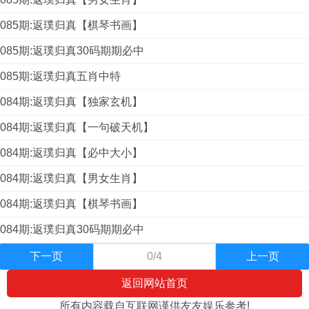
085期:返璞归真【棋琴书画】
085期:返璞归真30码期期必中
085期:返璞归真五肖中特
084期:返璞归真【独家玄机】
084期:返璞归真【一句破天机】
084期:返璞归真【必中大小】
084期:返璞归真【男女生肖】
084期:返璞归真【棋琴书画】
084期:返璞归真30码期期必中
下一页
0/4
上一页
返回网站首页
所有内容载自互联网谨供友友娱乐参考!