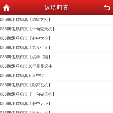
返璞归真
086期:返璞归真【独家玄机】
086期:返璞归真【一句破天机】
086期:返璞归真【必中大小】
086期:返璞归真【男女生肖】
086期:返璞归真【棋琴书画】
086期:返璞归真30码期期必中
086期:返璞归真五肖中特
085期:返璞归真【独家玄机】
085期:返璞归真【一句破天机】
085期:返璞归真【必中大小】
085期:返璞归真【男女生肖】