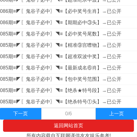
086期≡◤〖鬼谷子必中〗◥≡【必中奖号生肖】→已公开
086期≡◤〖鬼谷子必中〗◥≡【期期必中③头】→已公开
085期≡◤〖鬼谷子必中〗◥≡【必中奖号尾数】→已公开
085期≡◤〖鬼谷子必中〗◥≡【精准⑨宫噤物】→已公开
085期≡◤〖鬼谷子必中〗◥≡【超准双波中奖】→已公开
085期≡◤〖鬼谷子必中〗◥≡【最新成名⑥肖】→已公开
085期≡◤〖鬼谷子必中〗◥≡【包中奖号范围】→已公开
085期≡◤〖鬼谷子必中〗◥≡【绝杀★特号段】→已公开
085期≡◤〖鬼谷子必中〗◥≡【绝杀特号①头】→已公开
下一页
0/6
上一页
返回网站首页
所有内容载自互联网谨供友友娱乐参考!