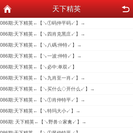
天下精英
086期:天下精英←【↘①码仲平码↙】→
086期:天下精英←【↘四肖克黑庄↙】→
086期:天下精英←【↘八碼:仲特↙】→
086期:天下精英←【↘一波:仲特↙】→
086期:天下精英←【↘必中:单双↙】
086期:天下精英←【↘九肖至一肖↙】→
086期:天下精英←【↘买什么◇开什么↙】→
086期:天下精英←【↘①肖仲特平↙】→
086期:天下精英←【↘特玛大小↙】→
086期: 天下精英←【↘野兽☆家禽↙】→
086期:天下精英←【↘①尾仲特平↙】→