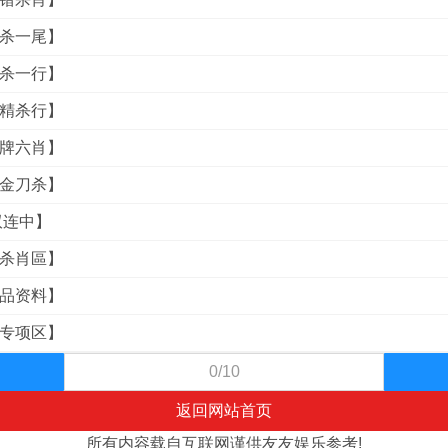
精杀一尾】
◆杀一行】
头精杀行】
皇牌六肖】
创金刀杀】
双连中】
典杀肖區】
极品资料】
尾专项区】
0/10
返回网站首页
所有内容载自互联网谨供友友娱乐参考!