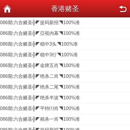
香港赌圣
086期:六合赌圣╬◤捉码新招◥100%准
086期:六合赌圣╬◤亞視內幕◥100%准
086期:六合赌圣╬◤稳中3头◥100%准
086期:六合赌圣╬◤稳中3行◥100%准
086期:六合赌圣╬◤金牌五肖◥100%准
086期:六合赌圣╬◤绝杀二肖◥100%准
086期:六合赌圣╬◤绝杀二尾◥100%准
086期:六合赌圣╬◤绝杀半波◥100%准
086期:六合赌圣╬◤平特⑴肖◥100%准
086期:六合赌圣╬◤精杀一肖◥100%准
085期:六合赌圣╬◤捉码新招◥100%准