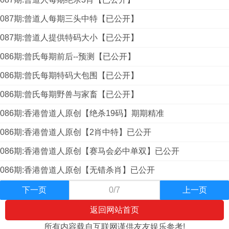
087期:曾道人每期三头中特【已公开】
087期:曾道人提供特码大小【已公开】
086期:曾氏每期前后--预测【已公开】
086期:曾氏每期特码大包围【已公开】
086期:曾氏每期野兽与家畜【已公开】
086期:香港曾道人原创【绝杀19码】期期精准
086期:香港曾道人原创【2肖中特】已公开
086期:香港曾道人原创【赛马会必中单双】已公开
086期:香港曾道人原创【无错杀肖】已公开
下一页
0/7
上一页
返回网站首页
所有内容载自互联网谨供友友娱乐参考!