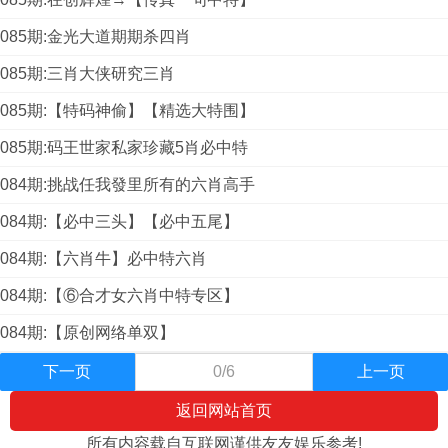
085期:金光大道期期杀四肖
085期:三肖大侠研究三肖
085期:【特码神偷】【精选大特围】
085期:码王世家私家珍藏5肖必中特
084期:挑战任我發里所有的六肖高手
084期:【必中三头】【必中五尾】
084期:【六肖牛】必中特六肖
084期:【⑥合才女六肖中特专区】
084期:【原创网络单双】
下一页
0/6
上一页
返回网站首页
所有内容载自互联网谨供友友娱乐参考!