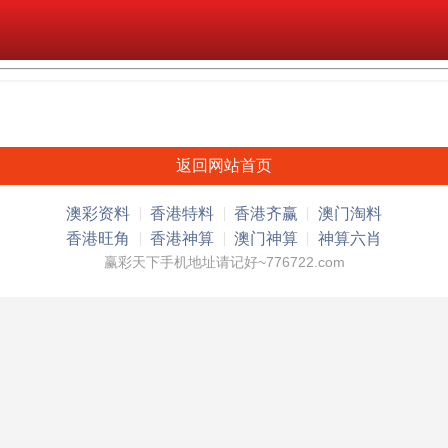
返回网站首页
澳彩资料
香港特料
香港齐赢
澳门淘料
香港旺角
香港神算
澳门神算
神算六肖
赢彩天下手机地址请记好~776722.com