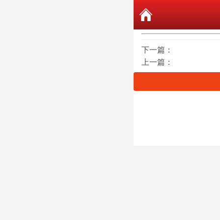
下一篇：
上一篇：