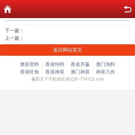
下一篇：
上一篇：
返回网站首页
澳彩资料
香港特料
香港齐赢
澳门淘料
香港旺角
香港神算
澳门神算
神算六肖
赢彩天下手机地址请记好~776722.com